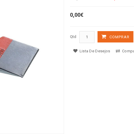
0,00€
Qtd
COMPRAR
Lista De Desejos
Compa