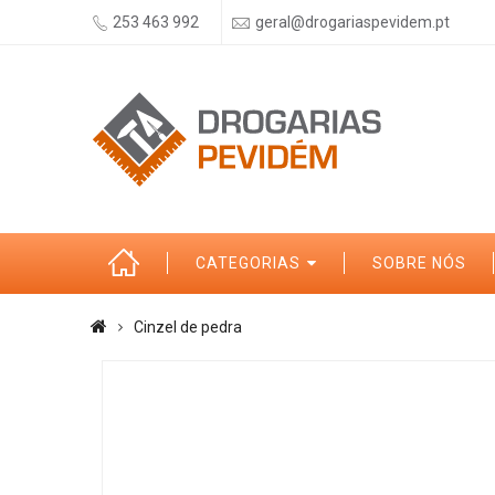
253 463 992
geral@drogariaspevidem.pt
CATEGORIAS
SOBRE NÓS
Cinzel de pedra