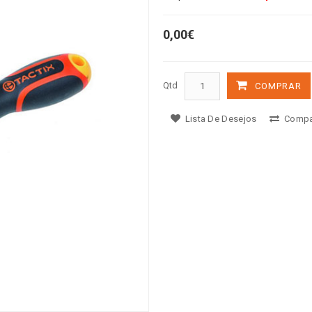
0,00€
Qtd
COMPRAR
Lista De Desejos
Compa