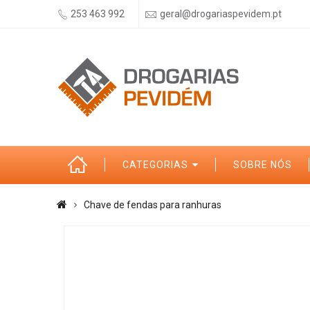
253 463 992
geral@drogariaspevidem.pt
CATEGORIAS
SOBRE NÓS
Chave de fendas para ranhuras