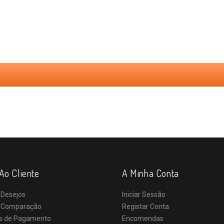
Ao Cliente
A Minha Conta
 Desejos
Iniciar Sessão
e Comparação
Registar Conta
s de Pagamento
Encomendas