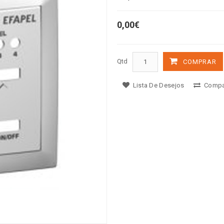
0,00€
Qtd
COMPRAR
Lista De Desejos
Compa