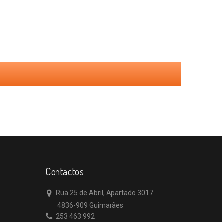
Contactos
Rua 25 de Abril, Apartado 3017
4836-909 Guimarães
253 463 992