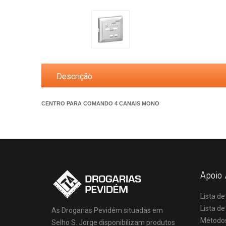
Descrição
CENTRO PARA COMANDO 4 CANAIS MONO
Apoio 
Lista de
Lista d
As Drogarias Pevidém situadas em
Método
Selho S. Jorge disponibilizam produtos