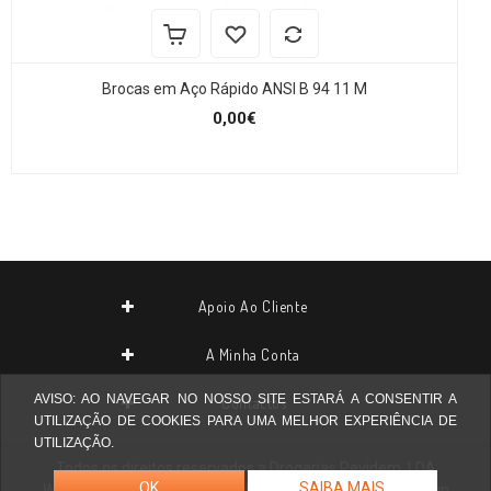
Brocas em Aço Rápido ANSI B 94 11 M
0,00€
Apoio Ao Cliente
A Minha Conta
AVISO: AO NAVEGAR NO NOSSO SITE ESTARÁ A CONSENTIR A
Contactos
UTILIZAÇÃO DE COOKIES PARA UMA MELHOR EXPERIÊNCIA DE
UTILIZAÇÃO.
Todos os direitos reservados a
Drogarias Pevidem, LDA
OK
SAIBA MAIS
Website desenvolvido por
Agilstore ® Informática & Design