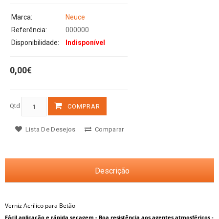
Marca:
Neuce
Referência:
000000
Disponibilidade:
Indisponível
0,00€
Qtd
COMPRAR
Lista De Desejos
Comparar
Descrição
Verniz Acrílico para Betão
Fácil aplicação e rápida secagem - Boa resistência aos agentes atmosféricos -