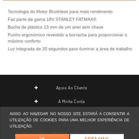
Tecnologia do Motor Brushless para mais rendimento
Faz parte da gama 18V STANLEY FATMAX®
Bucha de plástico 13 mm de um anel sem chave
Punho ergonómico revestido a borracha para proporcionar o
máximo conforto
Luz integrada de 20 segundos para iluminar a área de trabalho
Apoio Ao Cliente
A Minha Conta
AVISO: AO NAVEGAR NO NOSSO SITE ESTARÁ A CONSENTIR A
Contactos
UTILIZAÇÃO DE COOKIES PARA UMA MELHOR EXPERIÊNCIA DE
UTILIZAÇÃO.
Todos os direitos reservados a
Drogarias Pevidem, LDA