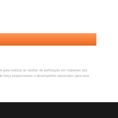
ara realizar as tarefas de perfuração em materiais tais
s de força proporcionam o desempenho necessário para uma