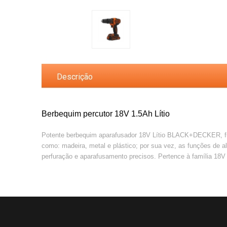
Descrição
Berbequim percutor 18V 1.5Ah Lítio
Potente berbequim aparafusador 18V Lítio BLACK+DECKER, funda
como: madeira, metal e plástico; por sua vez, as funções de 
perfuração e aparafusamento precisos. Pertence à família 18