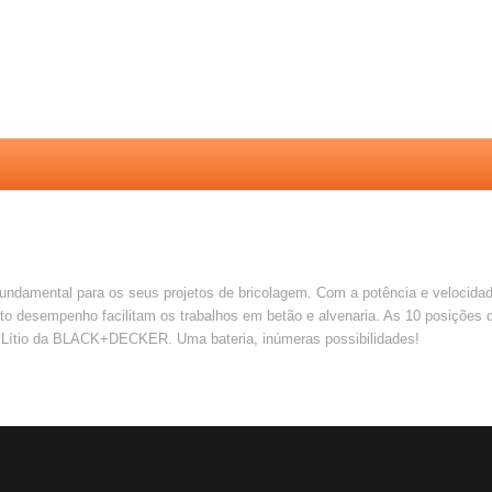
mental para os seus projetos de bricolagem. Com a potência e velocidade p
alto desempenho facilitam os trabalhos em betão e alvenaria. As 10 posiçõe
V Lítio da BLACK+DECKER. Uma bateria, inúmeras possibilidades!