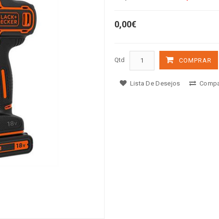
0,00€
Qtd
COMPRAR
Lista De Desejos
Compa