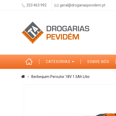
253 463 992
geral@drogariaspevidem.pt
CATEGORIAS
SOBRE NÓS
Berbequim Percutor 18V 1.5Ah Lítio