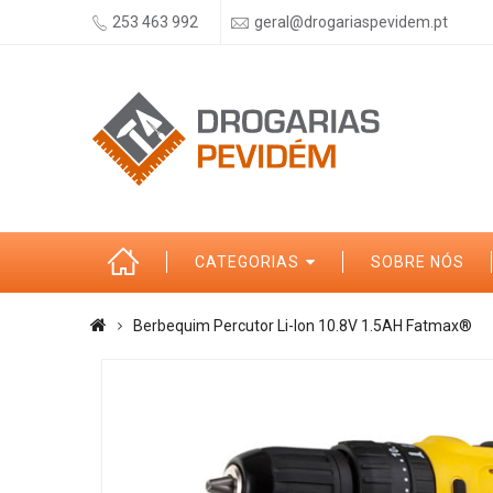
253 463 992
geral@drogariaspevidem.pt
CATEGORIAS
SOBRE NÓS
Berbequim Percutor Li-Ion 10.8V 1.5AH Fatmax®