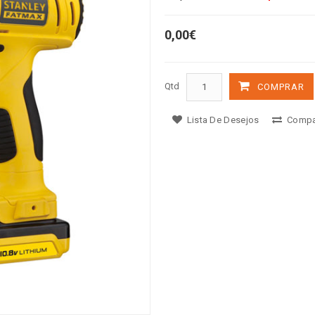
0,00€
Qtd
COMPRAR
Lista De Desejos
Compa