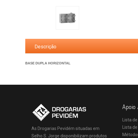
Descrição
BASE DUPLA HORIZONTAL
Apoio 
Lista de
Lista d
As Drogarias Pevidém situadas em
Método
Selho S. Jorge disponibilizam produtos