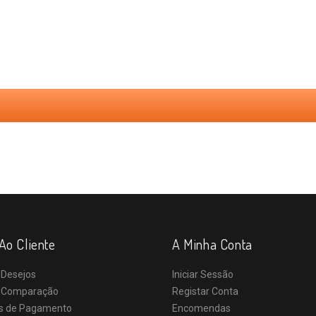
Ao Cliente
A Minha Conta
 Desejos
Iniciar Sessão
e Comparação
Registar Conta
s de Pagamento
Encomendas