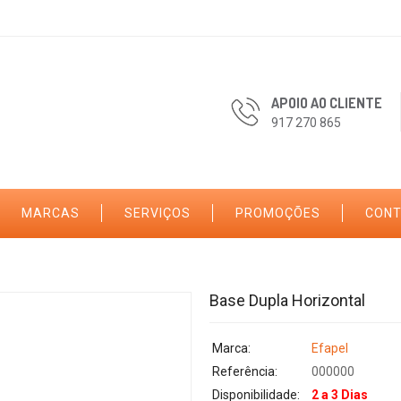
APOIO AO CLIENTE
917 270 865
MARCAS
SERVIÇOS
PROMOÇÕES
CON
Base Dupla Horizontal
Marca:
Efapel
Referência:
000000
Disponibilidade:
2 a 3 Dias