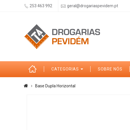
253 463 992
geral@drogariaspevidem.pt
CATEGORIAS
SOBRE NÓS
Base Dupla Horizontal