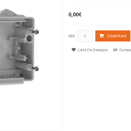
0,00€
Qtd
COMPRAR
Lista De Desejos
Compa