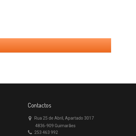
Contactos
Rua 25 de Abril, Apartado 3017
4836-909 Guimarães
253 463 992