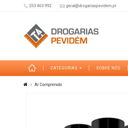
253 463 992
geral@drogariaspevidem.pt
CATEGORIAS
SOBRE NÓS
Ar Comprimido