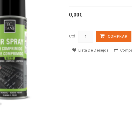
0,00€
Qtd
COMPRAR
Lista De Desejos
Compa