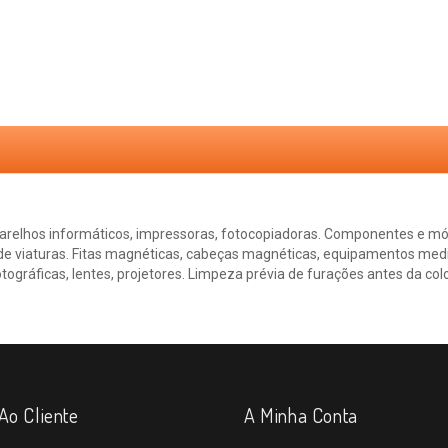
relhos informáticos, impressoras, fotocopiadoras. Componentes e módu
e viaturas. Fitas magnéticas, cabeças magnéticas, equipamentos medic
ográficas, lentes, projetores. Limpeza prévia de furações antes da col
Ao Cliente
A Minha Conta