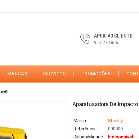
APOIO AO CLIENTE
917 270 865
MARCAS
SERVIÇOS
PROMOÇÕES
CON
max®
Aparafusadora De Impacto 
Marca:
Stanley
Referência:
000000
Disponibilidade:
Indisponível