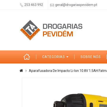
253 463 992
geral@drogariaspevidem.pt
CATEGORIAS
SOBRE NÓS
Aparafusadora De Impacto Li-Ion 10.8V 1.5AH Fat