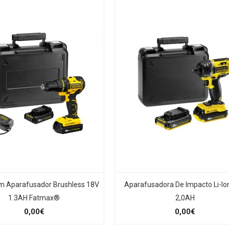
m Aparafusador Brushless 18V
Aparafusadora De Impacto Li-Io
1.3AH Fatmax®
2,0AH
0,00€
0,00€