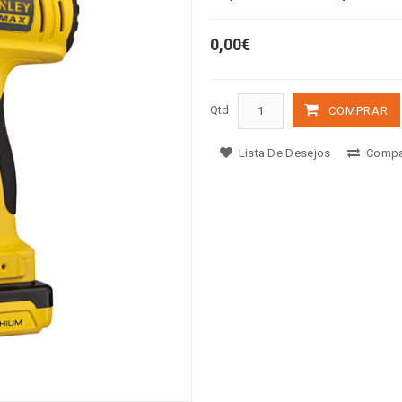
0,00€
Qtd
COMPRAR
Lista De Desejos
Compa