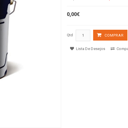
0,00€
Qtd
COMPRAR
Lista De Desejos
Compa