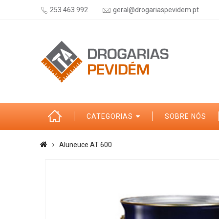
253 463 992
geral@drogariaspevidem.pt
CATEGORIAS
SOBRE NÓS
Aluneuce AT 600