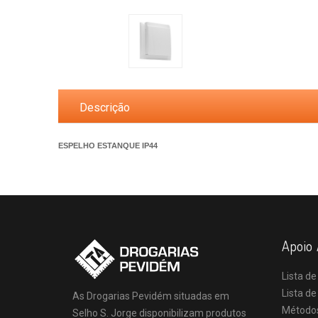
Descrição
ESPELHO ESTANQUE IP44
Apoio 
Lista de
Lista d
As Drogarias Pevidém situadas em
Método
Selho S. Jorge disponibilizam produtos