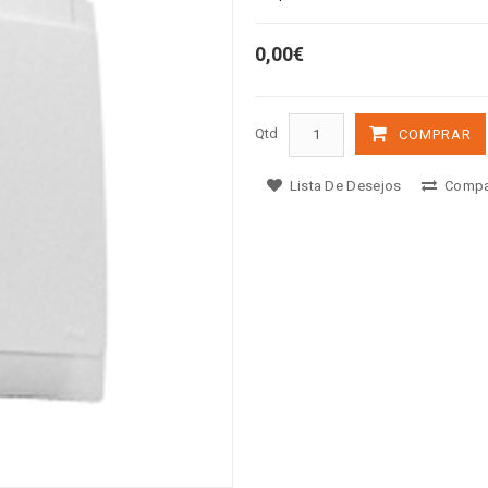
0,00€
Qtd
COMPRAR
Lista De Desejos
Compa