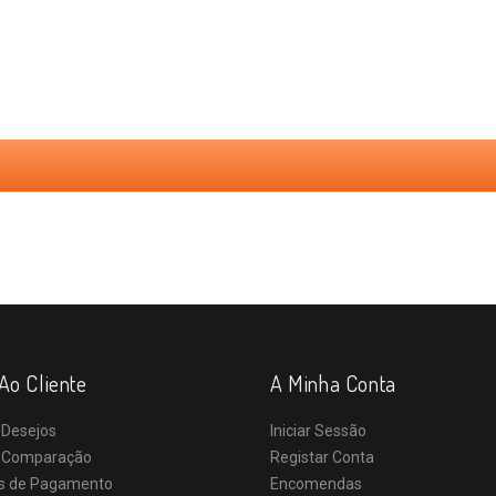
Ao Cliente
A Minha Conta
 Desejos
Iniciar Sessão
e Comparação
Registar Conta
s de Pagamento
Encomendas