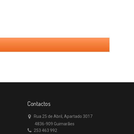
Contactos
Rua 25 de Abril, Apartado 3017
4836-909 Guimarães
253 463 992