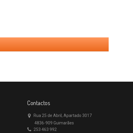
Contactos
Rua 25 de Abril, Apartado 3017
4836-909 Guimarães
253 463 992