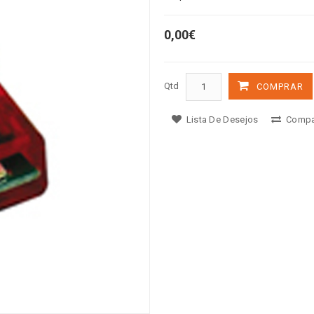
0,00€
Qtd
COMPRAR
Lista De Desejos
Compa