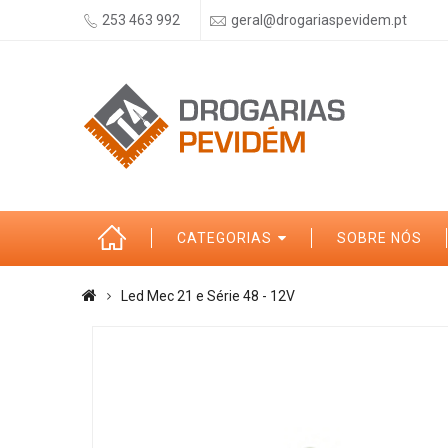
253 463 992
geral@drogariaspevidem.pt
CATEGORIAS
SOBRE NÓS
Led Mec 21 e Série 48 - 12V