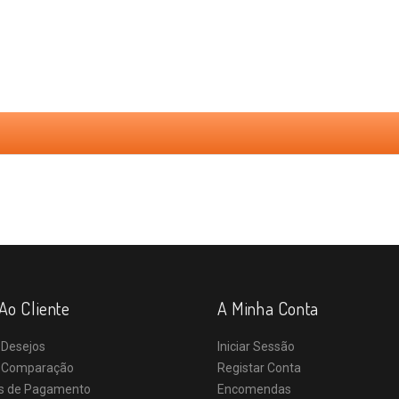
Ao Cliente
A Minha Conta
 Desejos
Iniciar Sessão
e Comparação
Registar Conta
s de Pagamento
Encomendas