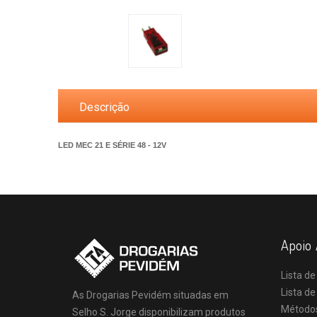
Descrição
LED MEC 21 E SÉRIE 48 - 12V
Apoio 
Lista de
Lista d
As Drogarias Pevidém situadas em
Método
Selho S. Jorge disponibilizam produtos