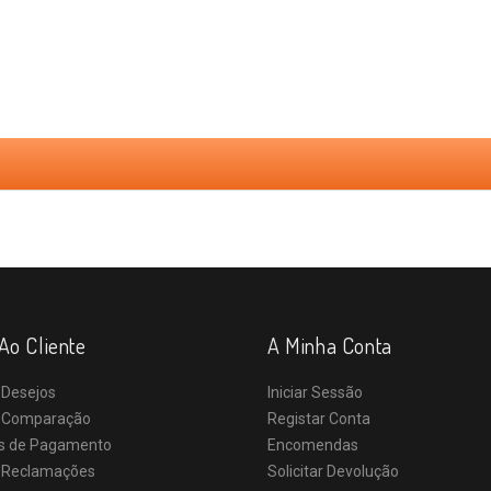
Ao Cliente
A Minha Conta
 Desejos
Iniciar Sessão
e Comparação
Registar Conta
s de Pagamento
Encomendas
e Reclamações
Solicitar Devolução