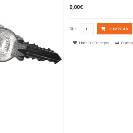
0,00€
Qtd
COMPRAR
Lista De Desejos
Compa