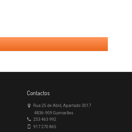
Contactos
Rua 25 de Abril, Apartado 3017
4836-909 Guimarães
253 463 992
917 270 865