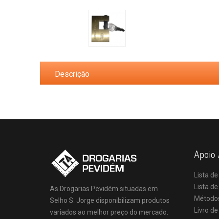
Descrição
Apoio 
Lista de
Lista d
As Drogarias Pevidém situadas em
Método
Selho S. Jorge disponibilizam produtos
Livro d
variados ao melhor preço do mercado.