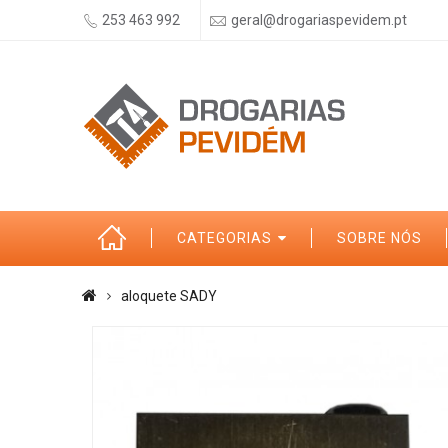
253 463 992
geral@drogariaspevidem.pt
CATEGORIAS
SOBRE NÓS
aloquete SADY