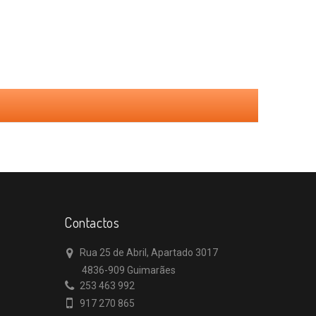
Contactos
Rua 25 de Abril, Apartado 3017
4836-909 Guimarães
253 463 992
917 270 865