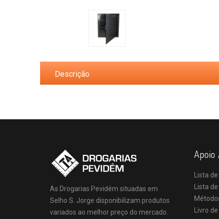
Descrição
Apoio 
Lista de
Lista d
As Drogarias Pevidém situadas em
Método
Selho S. Jorge disponibilizam produtos
Livro d
variados ao melhor preço do mercado.