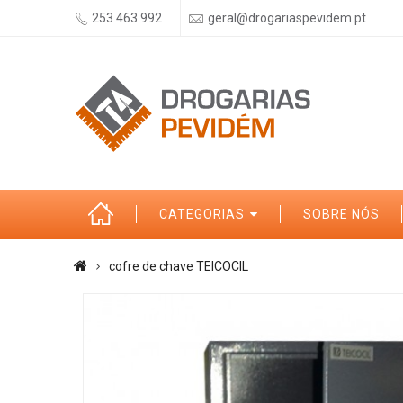
253 463 992
geral@drogariaspevidem.pt
CATEGORIAS
SOBRE NÓS
cofre de chave TEICOCIL