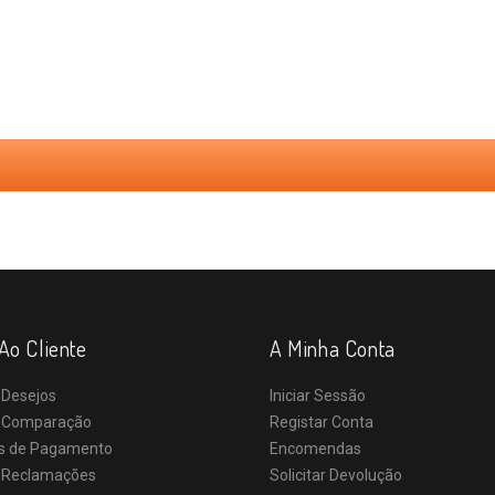
Ao Cliente
A Minha Conta
 Desejos
Iniciar Sessão
e Comparação
Registar Conta
s de Pagamento
Encomendas
e Reclamações
Solicitar Devolução