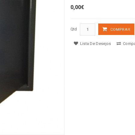
0,00€
Qtd
COMPRAR
Lista De Desejos
Compa