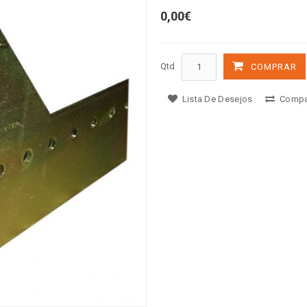
0,00€
Qtd
COMPRAR
Lista De Desejos
Compa