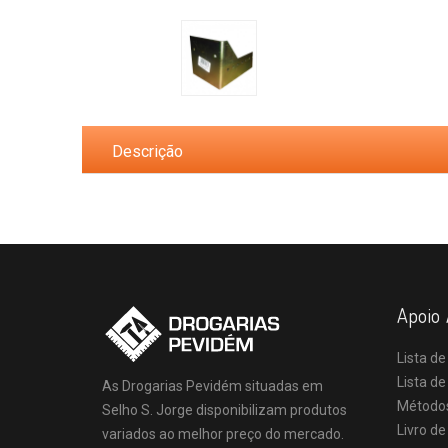
Descrição
Apoio 
Lista de
Lista d
As Drogarias Pevidém situadas em
Método
Selho S. Jorge disponibilizam produtos
Livro d
variados ao melhor preço do mercado.