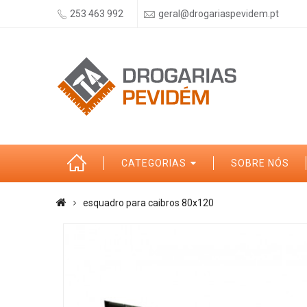
253 463 992
geral@drogariaspevidem.pt
CATEGORIAS
SOBRE NÓS
esquadro para caibros 80x120