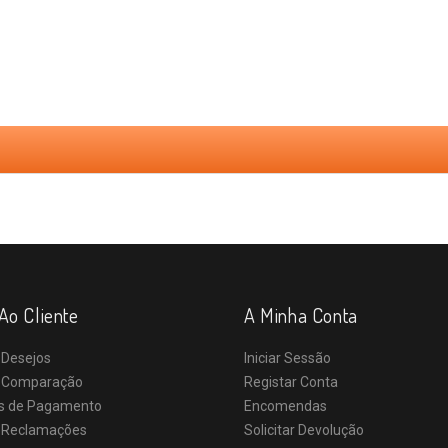
Ao Cliente
A Minha Conta
 Desejos
Iniciar Sessão
e Comparação
Registar Conta
s de Pagamento
Encomendas
e Reclamações
Solicitar Devolução