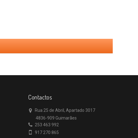
Contactos
Rua 25 de Abril, Apartado 3017
4836-909 Guimarães
253 463 992
917 270 865