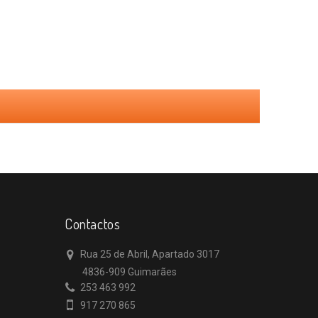
Contactos
Rua 25 de Abril, Apartado 3017
4836-909 Guimarães
253 463 992
917 270 865