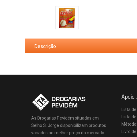
Descrição
Apoio 
Lista de
Lista d
As Drogarias Pevidém situadas em
Método
Selho S. Jorge disponibilizam produtos
Livro d
variados ao melhor preço do mercado.