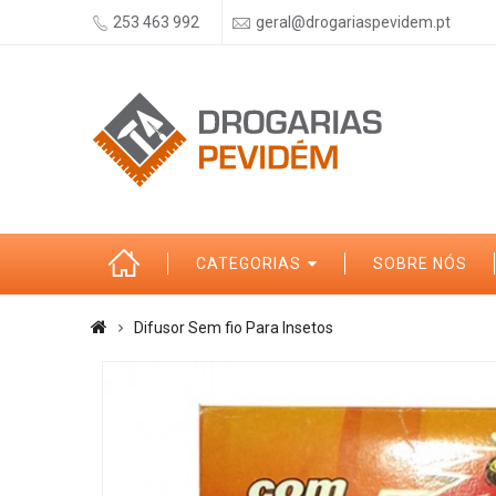
253 463 992
geral@drogariaspevidem.pt
CATEGORIAS
SOBRE NÓS
Difusor Sem fio Para Insetos