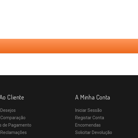
Ao Cliente
A Minha Conta
 Desejos
Iniciar Sessão
e Comparação
Registar Conta
s de Pagamento
Encomendas
e Reclamações
Solicitar Devolução