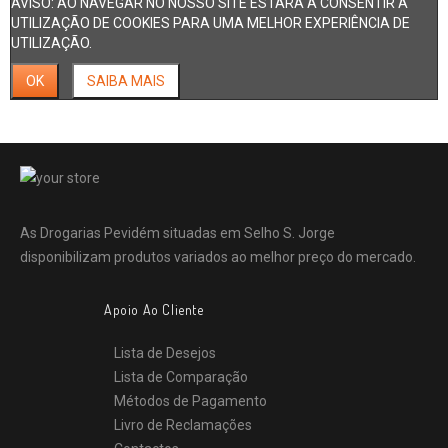
AVISO: AO NAVEGAR NO NOSSO SITE ESTARÁ A CONSENTIR A
UTILIZAÇÃO DE COOKIES PARA UMA MELHOR EXPERIÊNCIA DE
UTILIZAÇÃO.
OK
SAIBA MAIS
As Drogarias Pevidém situadas em Selho S. Jorge
disponibilizam produtos variados ao melhor preço do mercado.
Apoio Ao Cliente
Lista de Desejos
Lista de Comparação
Métodos de Pagamento
Livro de Reclamações