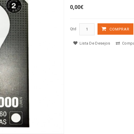
0,00€
Qtd
COMPRAR
Lista De Desejos
Compa