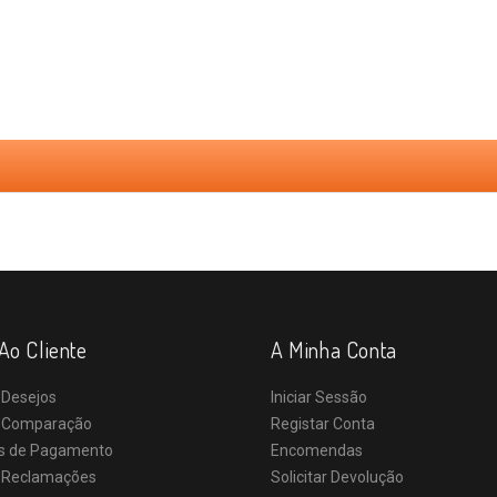
Ao Cliente
A Minha Conta
 Desejos
Iniciar Sessão
e Comparação
Registar Conta
s de Pagamento
Encomendas
e Reclamações
Solicitar Devolução