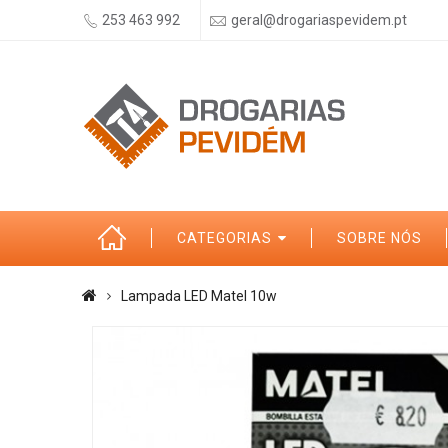
253 463 992
geral@drogariaspevidem.pt
CATEGORIAS
SOBRE NÓS
Lampada LED Matel 10w