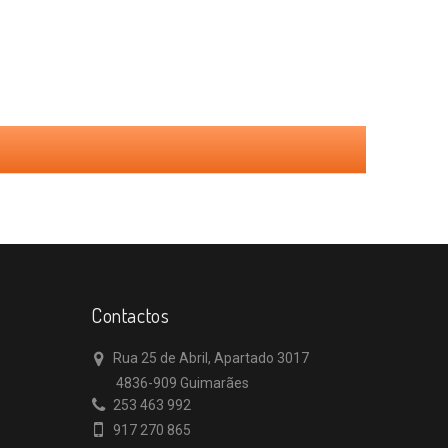
Contactos
Rua 25 de Abril, Apartado 3017
4836-909 Guimarães
253 463 992
917 270 865