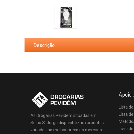
Descrição
Apoio 
Lista de
Lista d
As Drogarias Pevidém situadas em
Método
Selho S. Jorge disponibilizam produtos
Livro d
variados ao melhor preço do mercado.