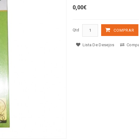
0,00€
Qtd
COMPRAR
Lista De Desejos
Compa