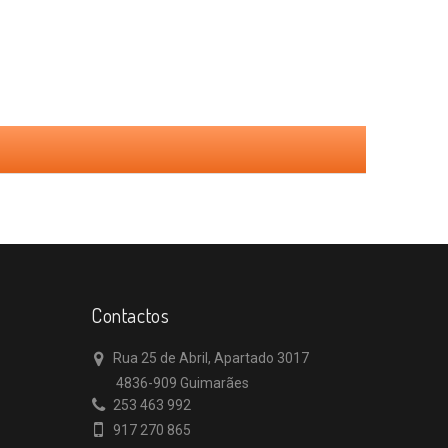
Contactos
Rua 25 de Abril, Apartado 3017
4836-909 Guimarães
253 463 992
917 270 865