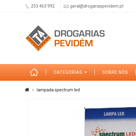
253 463 992
geral@drogariaspevidem.pt
CATEGORIAS
SOBRE NÓS
lampada spectrum led