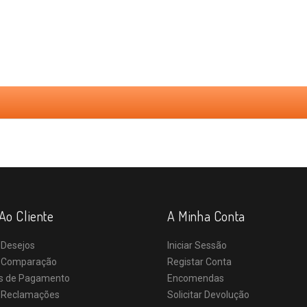
Ao Cliente
A Minha Conta
 Desejos
Iniciar Sessão
e Comparação
Registar Conta
s de Pagamento
Encomendas
e Reclamações
Solicitar Devolução