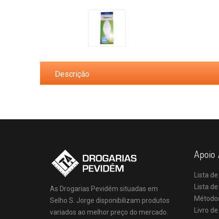
Descrição
Apoio 
Lista de
Lista d
As Drogarias Pevidém situadas em
Método
Selho S. Jorge disponibilizam produtos
Livro d
variados ao melhor preço do mercado.