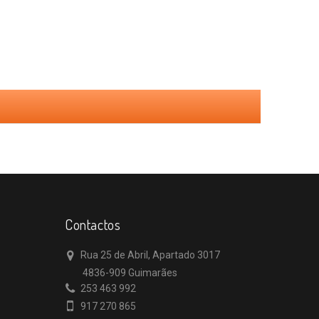
Contactos
Rua 25 de Abril, Apartado 3017
4836-909 Guimarães
253 463 992
917 270 865