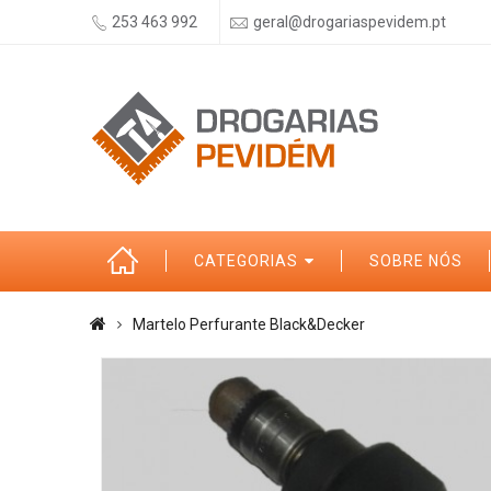
253 463 992
geral@drogariaspevidem.pt
CATEGORIAS
SOBRE NÓS
Martelo Perfurante Black&Decker