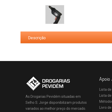
Descrição
Apoio 
Lista de
Lista d
As Drogarias Pevidém situadas em
Método
Selho S. Jorge disponibilizam produtos
Livro d
variados ao melhor preço do mercado.