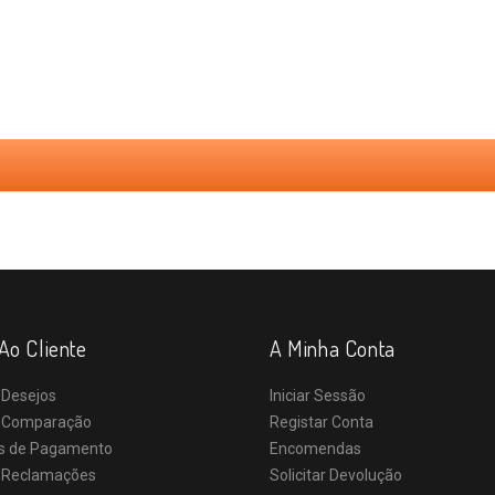
Ao Cliente
A Minha Conta
 Desejos
Iniciar Sessão
e Comparação
Registar Conta
s de Pagamento
Encomendas
e Reclamações
Solicitar Devolução