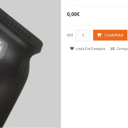
0,00€
Qtd
COMPRAR
Lista De Desejos
Compa