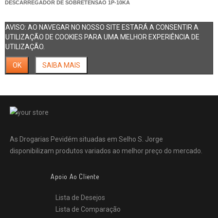
DESCARREGADOR DE SOBRETENSÃO 1P-10KA
AVISO: AO NAVEGAR NO NOSSO SITE ESTARÁ A CONSENTIR A
UTILIZAÇÃO DE COOKIES PARA UMA MELHOR EXPERIÊNCIA DE
UTILIZAÇÃO.
OK
SAIBA MAIS
As Drogarias Pevidém situadas em Selho S. Jorge
disponibilizam produtos variados ao melhor preço do mercado.
Apoio Ao Cliente
Lista de Desejos
Lista de Comparação