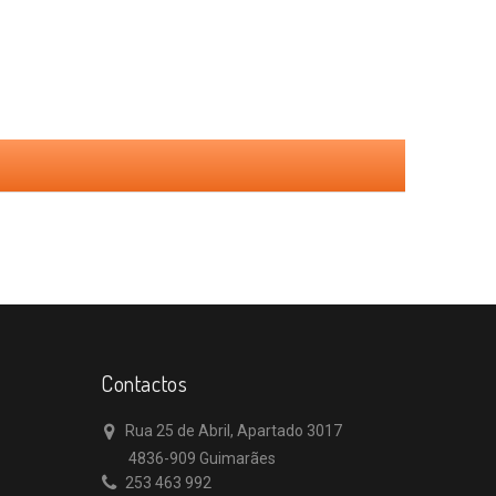
Contactos
Rua 25 de Abril, Apartado 3017
4836-909 Guimarães
253 463 992