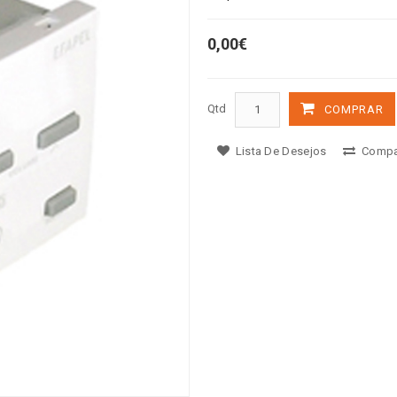
0,00€
Qtd
COMPRAR
Lista De Desejos
Compa