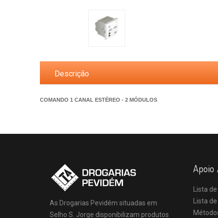
Descrição
COMANDO 1 CANAL ESTÉREO - 2 MÓDULOS
Apoio 
Lista de
Lista d
As Drogarias Pevidém situadas em
Método
Selho S. Jorge disponibilizam produtos