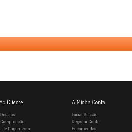
Ao Cliente
A Minha Conta
 Desejos
Iniciar Sessão
e Comparação
Registar Conta
s de Pagamento
Encomendas