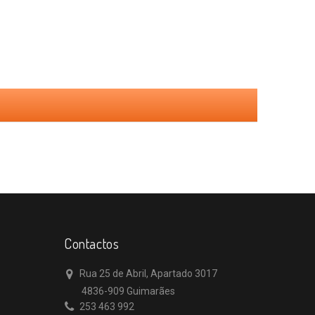
Contactos
Rua 25 de Abril, Apartado 3017
4836-909 Guimarães
253 463 992