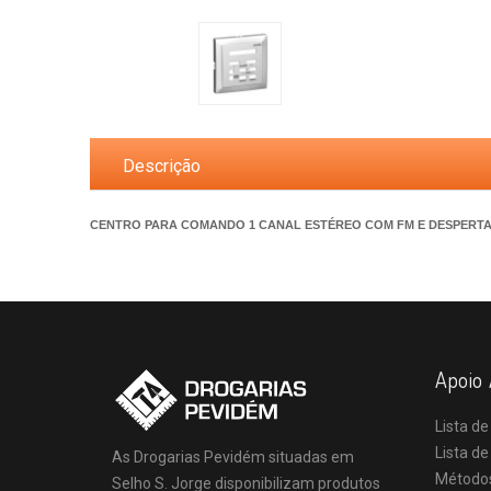
Descrição
CENTRO PARA COMANDO 1 CANAL ESTÉREO COM FM E DESPERT
Apoio 
Lista de
Lista d
As Drogarias Pevidém situadas em
Método
Selho S. Jorge disponibilizam produtos