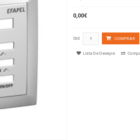
0,00€
Qtd
COMPRAR
Lista De Desejos
Compa