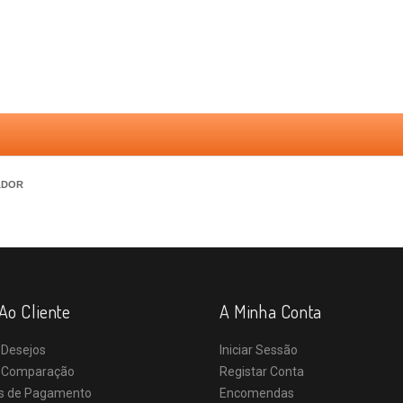
ADOR
Ao Cliente
A Minha Conta
 Desejos
Iniciar Sessão
e Comparação
Registar Conta
s de Pagamento
Encomendas