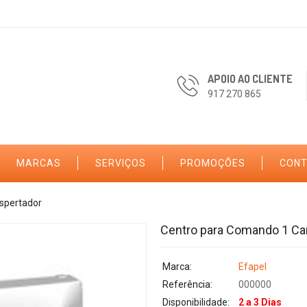
APOIO AO CLIENTE
917 270 865
MARCAS
SERVIÇOS
PROMOÇÕES
CON
spertador
Centro para Comando 1 Ca
Marca:
Efapel
Referência:
000000
Disponibilidade:
2 a 3 Dias