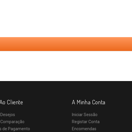
Ao Cliente
A Minha Conta
 Desejos
Iniciar Sessão
e Comparação
Registar Conta
s de Pagamento
Encomendas