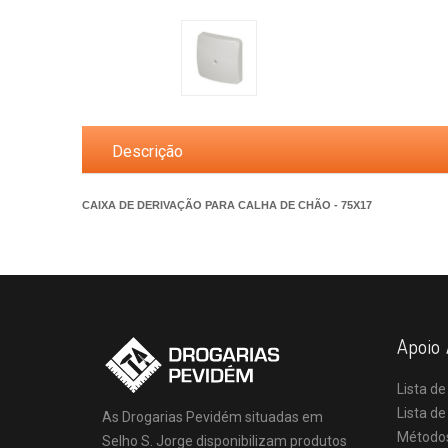
Descrição
CAIXA DE DERIVAÇÃO PARA CALHA DE CHÃO - 75X17
Apoio 
Lista de
Lista d
As Drogarias Pevidém situadas em
Método
Selho S. Jorge disponibilizam produtos