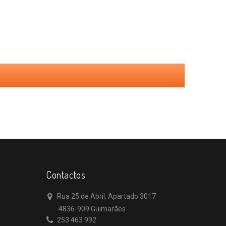
Contactos
Rua 25 de Abril, Apartado 3017
4836-909 Guimarães
253 463 992