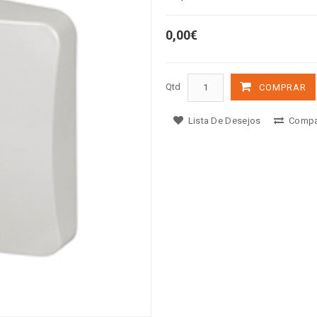
0,00€
Qtd
COMPRAR
Lista De Desejos
Compa